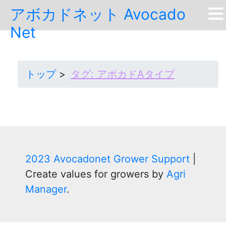
Skip
アボカドネット Avocado
to
Net
content
トップ
タグ:
アボカドAタイプ
2023 Avocadonet Grower Support
|
Create values for growers by
Agri
Manager
.