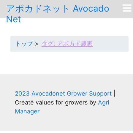
Skip
アボカドネット Avocado
to
Net
content
トップ
タグ:
アボカド農家
2023 Avocadonet Grower Support
|
Create values for growers by
Agri
Manager
.