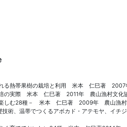
e
れる熱帯果樹の栽培と利用 米本 仁巳著 200
の実際 米本 仁巳著 2011年 農山漁村文化
しむ28種－ 米本 仁巳著 2009年 農山漁
ウ基礎技術、温帯でつくるアボカド・アテモヤ、イチジ