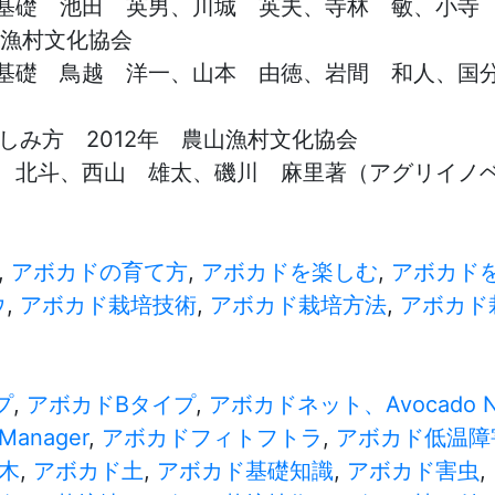
基礎 池田 英男、川城 英夫、寺林 敏、小寺
山漁村文化協会
基礎 鳥越 洋一、山本 由徳、岩間 和人、国分
しみ方 2012年 農山漁村文化協会
 北斗、西山 雄太、磯川 麻里著（アグリイノベ
,
アボカドの育て方
,
アボカドを楽しむ
,
アボカド
ウ
,
アボカド栽培技術
,
アボカド栽培方法
,
アボカド
プ
,
アボカドBタイプ
,
アボカドネット、Avocado
anager
,
アボカドフィトフトラ
,
アボカド低温障
木
,
アボカド土
,
アボカド基礎知識
,
アボカド害虫
,