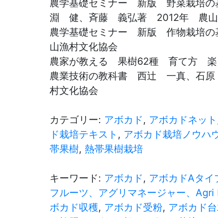
農学基礎セミナー 新版 野菜栽培の
淵 健、斉藤 義弘著 2012年 農
農学基礎セミナー 新版 作物栽培の
山漁村文化協会
農家が教える 果樹62種 育て方 楽
農業技術の教科書 西辻 一真、石原
村文化協会
カテゴリー:
アボカド
,
アボカドネット
ド栽培テキスト
,
アボカド栽培ノウハ
帯果樹
,
熱帯果樹栽培
キーワード:
アボカド
,
アボカドAタイ
フルーツ、アグリマネージャー、Agri M
ボカド収穫
,
アボカド受粉
,
アボカド台