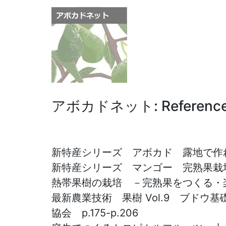
アボカドネット: Referenc
新特産シリーズ アボカド 露地で作
新特産シリーズ マンゴー 完熟果栽培
熱帯果樹の栽培 －完熟果をつくる・楽
最新農業技術 果樹 Vol.9 ブド
協会 p.175-p.206