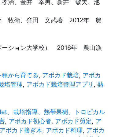
 孝治、金井 幸男、新井 敏夫、池
 牧衛、窪田 文武著 2012年 農
ーション大学校） 2016年 農山漁
を種から育てる
,
アボカド栽培
,
アボカ
栽培管理
,
アボカド栽培管理アプリ
,
熱
 Net、栽培指導、熱帯果樹、トロピカル
害
,
アボカド初心者
,
アボカド剪定
,
ア
アボカド接ぎ木
,
アボカド料理
,
アボカ