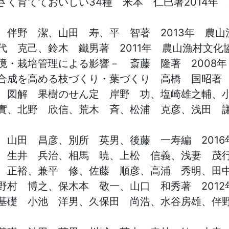
く育てておいしい34種 米本 仁巳著2014年
 伴野 潔、山田 寿、平 智著 2013年 農山
 克己、鈴木 鐵男著 2011年 農山漁村文化
境・栽培管理による影響－ 斎藤 隆著 2008
合成を高める枝づくり・葉づくり 高橋 国昭著 
 図解 果樹のせん定 岸野 功、塩崎雄之輔、
實、北野 欣信、荒木 斉、松浦 克彦、浅田 謙
 山田 昌彦、別所 英男、後藤 一寿編 2016
 生井 兵治、相馬 暁、上松 信義、浅妻 茂
 正裕、兼平 修、佐藤 順彦、高浦 秀明、田
野村 博之、保木本 敬一、山口 和秀著 2012
基礎 小池 洋男、久保田 尚浩、水谷房雄、伴野 