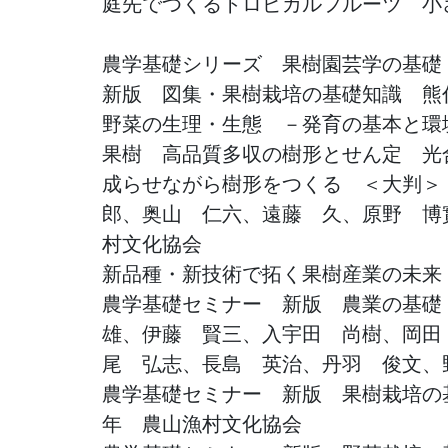
庭先でつくるトロピカルフルーツ 小さ
農学基礎シリーズ 果樹園芸学の基礎
新版 図集・果樹栽培の基礎知識 熊代
野菜の生理・生態 －発育の基本と環
果樹 高品質多収の樹形とせん定 光
成らせながら樹形をつくる ＜大判＞
郎、奥山 仁六、遠藤 久、原野 博
村文化協会
新品種・新技術で拓く果樹産業の未来
農学基礎セミナー 新版 農業の基礎
雄、伊藤 賢三、入宇田 尚樹、岡田
尾 弘志、長島 英治、丹羽 俊文、
農学基礎セミナー 新版 果樹栽培の
年 農山漁村文化協会